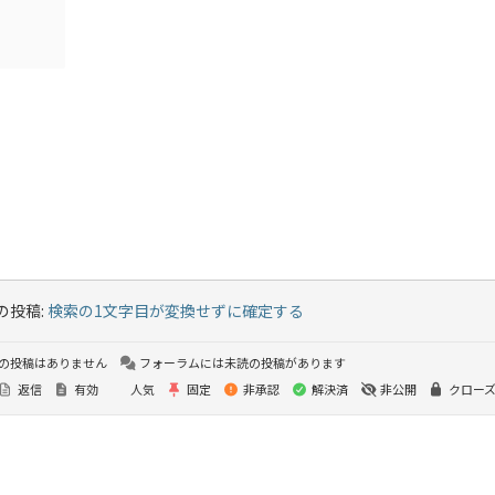
の投稿:
検索の1文字目が変換せずに確定する
の投稿はありません
フォーラムには未読の投稿があります
返信
有効
人気
固定
非承認
解決済
非公開
クロー