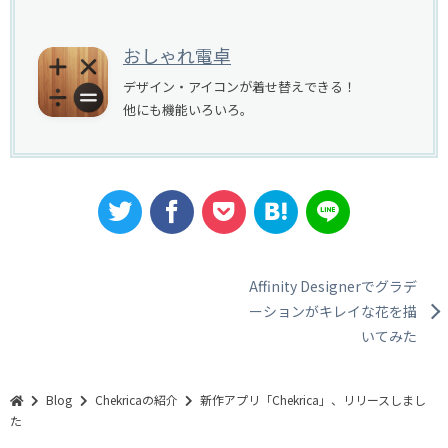
おしゃれ電卓
デザイン・アイコンが着せ替えできる！
他にも機能いろいろ。
Affinity Designerでグラデ
投
ーションがキレイな花を描
稿
いてみた
ナ
Blog
Chekricaの紹介
新作アプリ「Chekrica」、リリースしまし
ビ
た